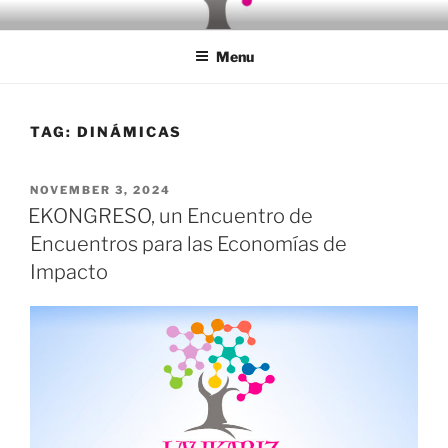
Skip
LAUKARIZ EKOSISTEMA
European Green Hub
to
Menu
content
TAG:
DINÁMICAS
POSTED
NOVEMBER 3, 2024
ON
EKONGRESO, un Encuentro de
Encuentros para las Economías de
Impacto